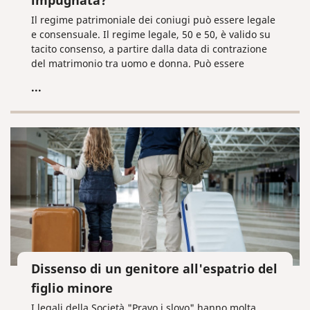
impugnata?
Il regime patrimoniale dei coniugi può essere legale
e consensuale. Il regime legale, 50 e 50, è valido su
tacito consenso, a partire dalla data di contrazione
del matrimonio tra uomo e donna. Può essere
modificato dalla convenzione matrimoniale e
...
prevedere, ad esempio, che i beni acquisiti durante
il matrimonio restino proprietà personale del
coniuge a nome del quale sono stati registrati e con i
soldi del quale sono stati acquistati.
Dissenso di un genitore all'espatrio del
figlio minore
I legali della Società "Pravo i slovo" hanno molta