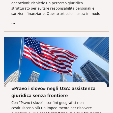
operazioni: richiede un percorso giuridico
strutturato per evitare responsabilità personali e
sanzioni finanziarie. Questo articolo illustra in modo
chiaro la procedura di liquidazione volontaria di una
...
LLC, dalla nomina del liquidatore fino alla
cancellazione definitiva dal registro statale, aiutando
gli imprenditori a gestire correttamente l’uscita dal
mercato.
«Pravo i slovo» negli USA: assistenza
giuridica senza frontiere
Con “Pravo i slovo” i confini geografici non
costituiscono più un impedimento per risolvere