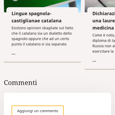
Lingue spagnola-
Dichiaraz
castiglianae catalana
una laure
medicina
Esistono opinioni sbagliate sul fatto
che il catalano sia un dialetto dello
Come è noto,
spagnolo oppure che ad un certo
diploma di l
punto il catalano si sia separato
Russia non att
dallo spagnolo e che si sia poi
esercitare la
...
modificato nel corso del tempo. La
medio. Dopo 
...
lingua catalana, in realtà, si è
un’università
formata autonomamente,
il titolo di m
indipendentemente dallo
specializzaz
spagnolo. Oggigiorno questa
generale”. S
Commenti
lingua è parlata in Spagna
occorre svolge
(Catalogna, Valencia), nel sud della
l’internato n
Francia, nelle Andorre, in Italia
medica presc
(Sardegna, nella sua variante
algherese) e nelle Baleari.
Aggiungi un commento