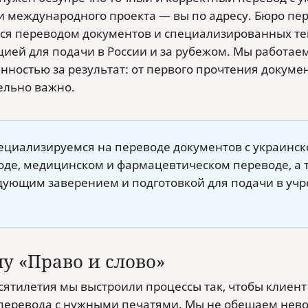
и международного проекта — вы по адресу. Бюро пере
ся переводом документов и специализированных тек
цией для подачи в России и за рубежом. Мы работаем
нностью за результат: от первого прочтения докумен
ельно важно.
ециализируемся на переводе документов с украинск
оде, медицинском и фармацевтическом переводе, а т
дующим заверением и подготовкой для подачи в учр
у «Право и слово»
есятилетия мы выстроили процессы так, чтобы клиен
 перевода с нужными печатями. Мы не обещаем нево