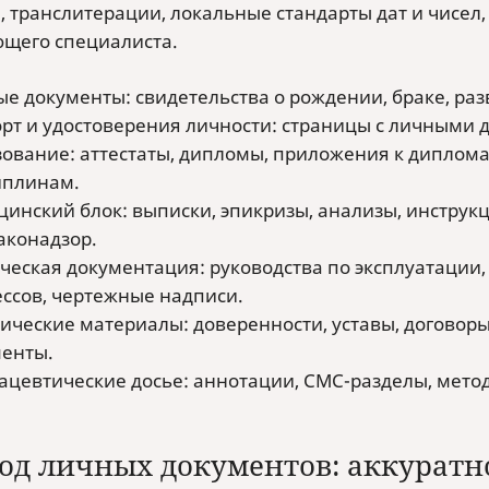
, транслитерации, локальные стандарты дат и чисел
щего специалиста.
е документы: свидетельства о рождении, браке, раз
рт и удостоверения личности: страницы с личными
ование: аттестаты, дипломы, приложения к диплома
иплинам.
инский блок: выписки, эпикризы, анализы, инструкц
аконадзор.
ческая документация: руководства по эксплуатации,
ссов, чертежные надписи.
ческие материалы: доверенности, уставы, договоры
енты.
цевтические досье: аннотации, CMC-разделы, метод
од личных документов: аккуратн