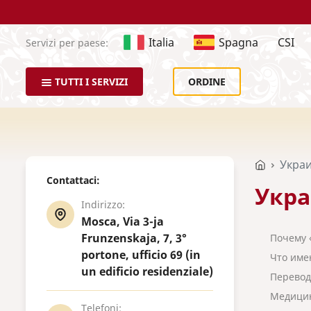
Italia
Spagna
CSI
Servizi per paese:
TUTTI I SERVIZI
ORDINE
Украи
Contattaci:
Укра
Indirizzo:
Mosca, Via 3-ja
Frunzenskaja, 7, 3°
Почему 
portone, ufficio 69 (in
Что име
un edificio residenziale)
Перевод
Медицин
Telefoni: