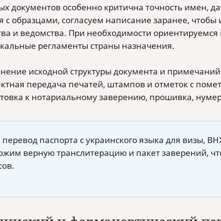
ых документов особенно критична точность имен, да
я с образцами, согласуем написание заранее, чтобы
тва и ведомства. При необходимости ориентируемс
окальные регламенты страны назначения.
нение исходной структуры документа и примечаний
ктная передача печатей, штампов и отметок с поме
товка к нотариальному заверению, прошивка, нумер
 перевод паспорта с украинского языка для визы, В
ожим верную транслитерацию и пакет заверений, ч
сов.