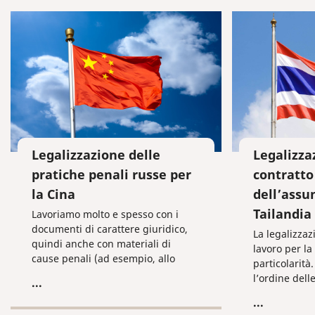
Legalizzazione delle
Legalizza
pratiche penali russe per
contratto 
la Cina
dell’assu
Tailandia
Lavoriamo molto e spesso con i
documenti di carattere giuridico,
La legalizzaz
quindi anche con materiali di
lavoro per la
cause penali (ad esempio, allo
particolarità
scopo di estradizione di cittadini
l’ordine dell
...
russi imputati di aver commesso
intraprendere
...
un crimine e residenti o latitanti
necessità di 