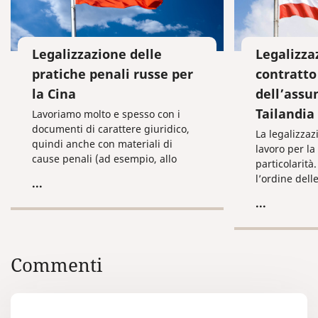
Legalizzazione delle
Legalizza
pratiche penali russe per
contratto 
la Cina
dell’assu
Tailandia
Lavoriamo molto e spesso con i
documenti di carattere giuridico,
La legalizzaz
quindi anche con materiali di
lavoro per la
cause penali (ad esempio, allo
particolarità
scopo di estradizione di cittadini
l’ordine dell
...
russi imputati di aver commesso
intraprendere
...
un crimine e residenti o latitanti
necessità di 
all’estero. Di norma, queste
persone sono ricercate a livello
internazionale).
Commenti