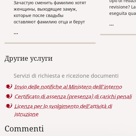
tipo di redaz
Зачастую сменить фамилию хотят
revisione? La
женщины, выходящие замуж,
eseguita quan
которые после свадьбы
redattore mod
оставляют фамилию отца и берут
...
specifici, co
фамилию мужа.
...
propri, le dat
richiede una 
ripropone n
stessa tradu
Другие услуги
la traduzione 
consensi per 
certificati su
Servizi di richiesta e ricezione documenti
altri documen
precedenteme
Invio delle notifiche al Ministero delll'interno
necessitano 
Certificato di assenza (presenza) di carichi penali
periodicamen
determinati 
Licenza per lo svolgimento dell’attività di
istruzione
Commenti