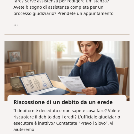
fare? Serve assistenza per redigere un’istanza?
Avete bisogno di assistenza completa per un
processo giudiziario? Prendete un appuntamento
per consulenza giuridica presso la società “Pravo i
...
slovo” all’indirizzo law@pravoislovo.ru
Riscossione di un debito da un erede
Il debitore è deceduto e non sapete cosa fare? Volete
riscuotere il debito dagli eredi? L’ufficiale giudiziario
esecutore è inattivo? Contattate “Pravo i Slovo”, vi
aiuteremo!