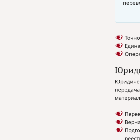
перев
Точно
Едина
Опера
Юриди
Юридичес
передача
материал
Перев
Верна
Подго
реест