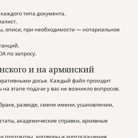
каждого типа документа.
иалист.
, описи, при необходимости — нотариальное
танций.
A по запросу.
нского и на армянский
поративными досье. Каждый файл проходит
на этапе подачи у вас не возникло вопросов.
браке, разводе, смене имени, усыновлении,
статы, академические справки, архивные
и протоколы, договоры и допсоглашения,