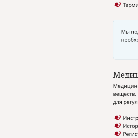
Терми
Мы под
необх
Медиц
Медицинс
веществ.
для регу
Инстр
Истор
Регис