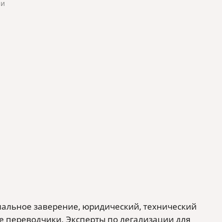
ии
риальное заверение, юридический, технический
е переводчики. Эксперты по легализации для