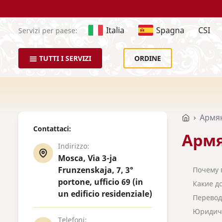
Italia
Spagna
CSI
Servizi per paese:
TUTTI I SERVIZI
ORDINE
Армя
Contattaci:
Армя
Indirizzo:
Mosca, Via 3-ja
Frunzenskaja, 7, 3°
Почему 
portone, ufficio 69 (in
Какие д
un edificio residenziale)
Перевод
Юридиче
Telefoni: