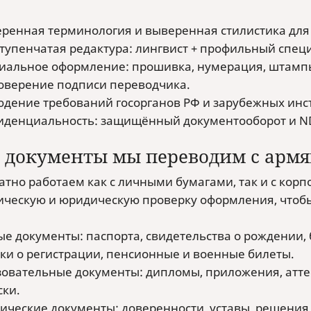
ренная терминология и выверенная стилистика для 
тупенчатая редактура: лингвист + профильный спец
альное оформление: прошивка, нумерация, штампы
оверение подписи переводчика.
дение требований госорганов РФ и зарубежных инс
денциальность: защищённый документооборот и ND
 документы мы переводим с армя
атно работаем как с личными бумагами, так и с кор
ическую и юридическую проверку оформления, чтобы 
е документы: паспорта, свидетельства о рождении, 
ки о регистрации, пенсионные и военные билеты.
овательные документы: дипломы, приложения, атте
ки.
ческие документы: доверенности, уставы, решения 