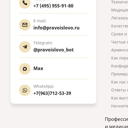
Техниче
+7 (495) 955-91-80
Медицин
Легализ
E-mail:
Качеств
info@pravoislovo.ru
Сроки и
Частые 
Telegram:
@pravoislovo_bot
Армянск
Как пер
Конфиде
Max
Преимущ
Как нас
WhatsApp:
Ответы 
+7(963)712-53-39
Как выг
Начните
Професси
и медици