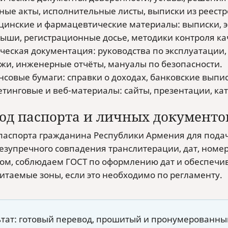
ные акты, исполнительные листы, выписки из реестр
инские и фармацевтические материалы: выписки, э
ыши, регистрационные досье, методики контроля ка
ческая документация: руководства по эксплуатации, 
жи, инженерные отчёты, мануалы по безопасности.
совые бумаги: справки о доходах, банковские выписк
тинговые и веб-материалы: сайты, презентации, ка
од паспорта и личных документов
паспорта гражданина Республики Армения для пода
безупречного совпадения транслитерации, дат, номе
ом, соблюдаем ГОСТ по оформлению дат и обеспечи
таемые зоны, если это необходимо по регламенту.
ьтат: готовый перевод, прошитый и пронумерованны