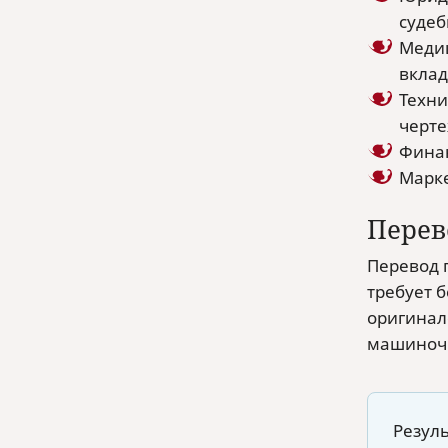
судеб
Медиц
вклад
Техни
черте
Финан
Марке
Перев
Перевод 
требует 
оригинал
машиночи
Резул