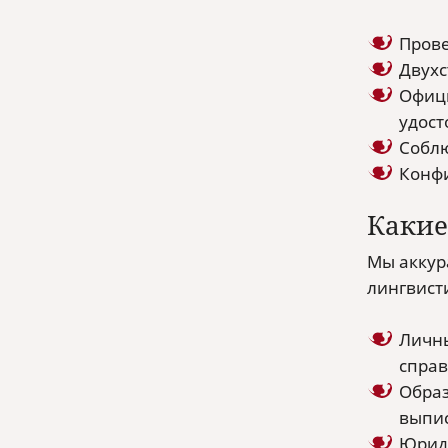
Прове
Двухс
Офици
удост
Соблю
Конфи
Какие
Мы аккур
лингвист
Личны
справ
Образ
выпис
Юриди