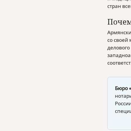
стран все
Почем
Армянски
со своей
делового
западноа
соответс
Бюро 
нотари
Росси
специ