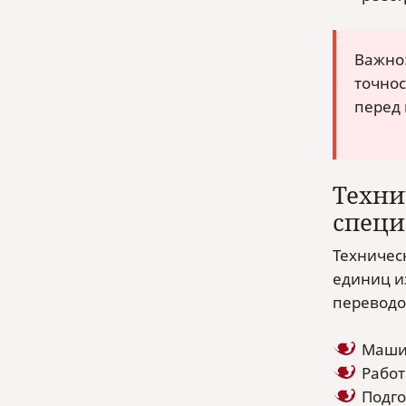
Важно:
точнос
перед 
Техни
спец
Техничес
единиц и
переводо
Машин
Работ
Подго