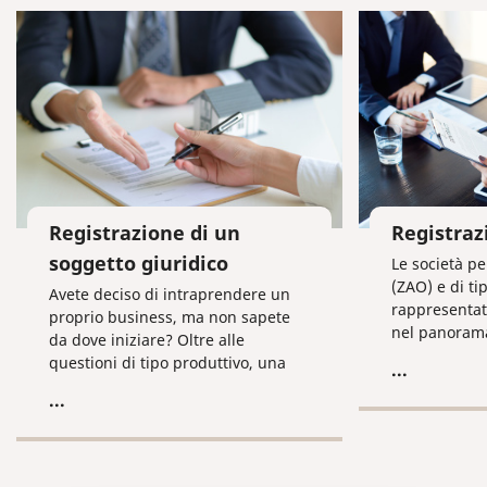
Registrazione di un
Registraz
soggetto giuridico
Le società pe
(ZAO) e di t
Avete deciso di intraprendere un
rappresentat
proprio business, ma non sapete
nel panoram
da dove iniziare? Oltre alle
rispetto alle 
questioni di tipo produttivo, una
...
responsabilit
delle prime cose, necessaria da
...
fare, è occuparsi delle questioni di
tipo organizzativo, riguardanti la
registrazione dell’azienda.