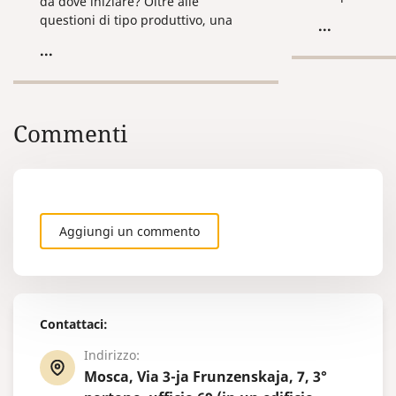
da dove iniziare? Oltre alle
rispetto alle 
questioni di tipo produttivo, una
...
responsabilit
delle prime cose, necessaria da
...
fare, è occuparsi delle questioni di
tipo organizzativo, riguardanti la
registrazione dell’azienda.
Commenti
Aggiungi un commento
Contattaci:
Indirizzo:
Mosca, Via 3-ja Frunzenskaja, 7, 3°