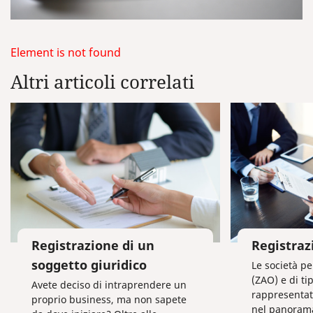
Element is not found
Altri articoli correlati
Registrazione di un
Registraz
soggetto giuridico
Le società pe
(ZAO) e di t
Avete deciso di intraprendere un
rappresentat
proprio business, ma non sapete
nel panoram