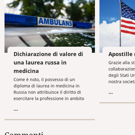
Dichiarazione di valore di
Apostille
una laurea russa in
Grazie alla s
collaborazion
medicina
degli Stati U
Come è noto, il possesso di un
nostra societ
diploma di laurea in medicina in
assistenza p
...
Russia non attribuisce il diritto di
deltimbro “A
esercitare la professione in ambito
documenti a
medio. Dopo 6 anni di studi presso
...
un’università di medicina si ottiene
il titolo di medico con
specializzazione in “medicina
generale”. Successivamente,