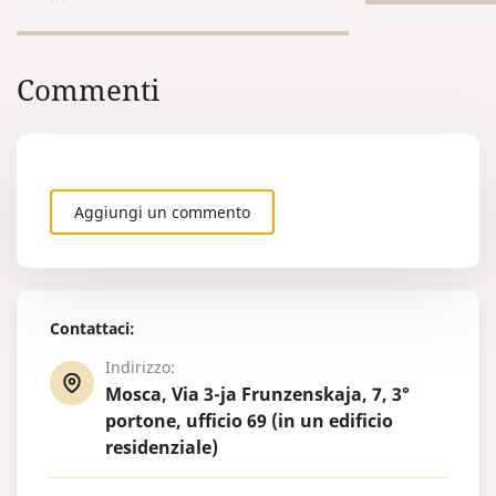
l'apostille!
procedura di
consolare co
occorre sape
Commenti
legalizzazion
paese di ril
Ciò riguarda
rilasciati nel
Repubblica B
Aggiungi un commento
Contattaci:
Indirizzo:
Mosca, Via 3-ja Frunzenskaja, 7, 3°
portone, ufficio 69 (in un edificio
residenziale)