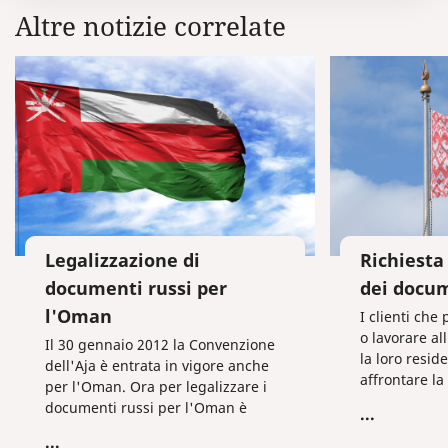
Altre notizie correlate
Legalizzazione di
Richiesta
documenti russi per
dei docum
l'Oman
I clienti che
o lavorare al
Il 30 gennaio 2012 la Convenzione
la loro resid
dell'Aja è entrata in vigore anche
affrontare la
per l'Oman. Ora per legalizzare i
correttament
documenti russi per l'Oman è
...
mediante l’a
sufficiente farvi apporre
...
dell’apostille