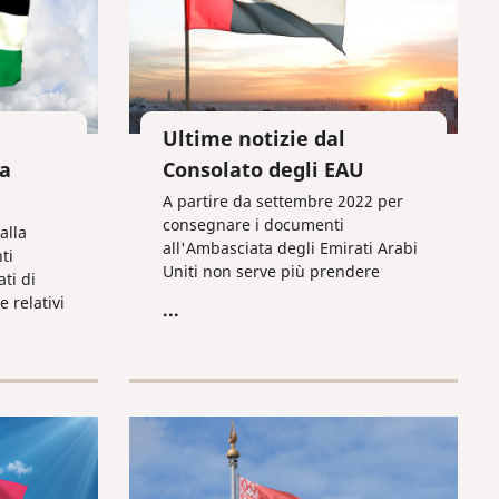
Ultime notizie dal
la
Consolato degli EAU
A partire da settembre 2022 per
consegnare i documenti
alla
all'Ambasciata degli Emirati Arabi
ti
Uniti non serve più prendere
ati di
appuntamento tramite i
 relativi
...
dipendenti dell'Ufficio Consolare,
come è stato negli ultimi mesi!
Urrà!!!