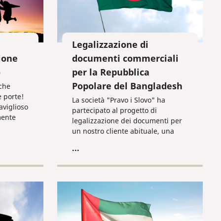
Legalizzazione di
ione
documenti commerciali
o
per la Repubblica
Popolare del Bangladesh
 che
e porte!
La società "Pravo i Slovo" ha
aviglioso
partecipato al progetto di
mente
legalizzazione dei documenti per
e gli
un nostro cliente abituale, una
mi.
delle più importanti società
...
 di
giuridiche internazionali che
re il
conta circa duecento uffici in più
di 70 paesi al mondo.