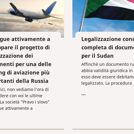
gue attivamente a
Legalizzazione con
ppare il progetto di
completa di docum
izzazione dei
per il Sudan
enti per una delle
Affinchè un documento r
abbia validità giuridica i
ng di aviazione più
esso deve essere debitam
tanti della Russia
legalizzato. La procedura
ici, non vediamo l'ora di
di legalizzazione è la se
...
dere con voi le ultime
 La società "Pravo i slovo"
e attivamente a
are il progetto di
zazione dei documenti per
le holding di aviazione più
nti della Russia.