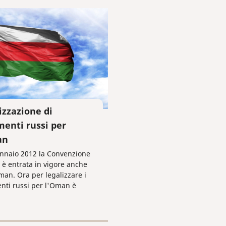
izzazione di
enti russi per
an
ennaio 2012 la Convenzione
a è entrata in vigore anche
man. Ora per legalizzare i
ti russi per l'Oman è
ente farvi apporre
ille!