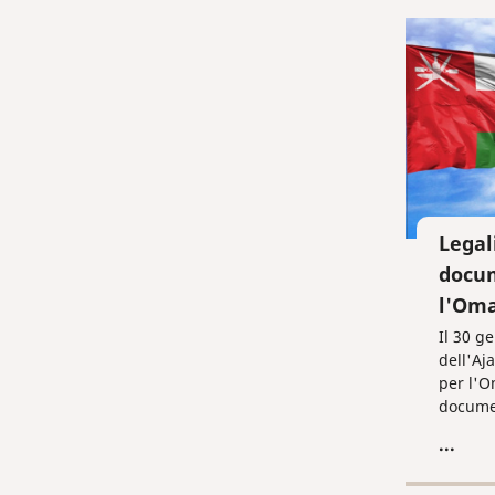
Legal
docum
l'Om
Il 30 g
dell'Aj
per l'O
documen
suffici
...
l'apost