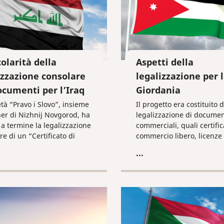
colarità della
Aspetti della
izzazione consolare
legalizzazione per 
ocumenti per l’Iraq
Giordania
età “Pravo i Slovo”, insieme
Il progetto era costituito d
ner di Nizhnij Novgorod, ha
legalizzazione di documen
 a termine la legalizzazione
commerciali, quali certific
re di un “Certificato di
commercio libero, licenze e
azione” per una società
allegati per la Giordania.
...
utica internazionale, con
entanti in diversi paesi del
La società produce oltre
 farmaci e li fornisce in
 decine di paesi.