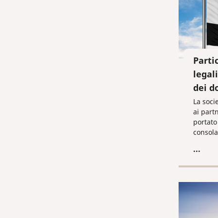
Parti
legal
dei d
La soci
ai part
portato
consola
registr
...
farmace
rappres
mondo. 
trecento
diverse