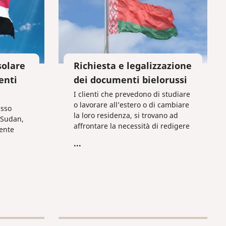
solare
Richiesta e legalizzazione
enti
dei documenti bielorussi
I clienti che prevedono di studiare
o lavorare all’estero o di cambiare
usso
la loro residenza, si trovano ad
n Sudan,
affrontare la necessità di redigere
ente
correttamente i propri documenti,
...
mediante l’apposizione
guente:
dell’apostille o l’effettuazione
della procedura di legalizzazione
consolare completa. Tuttavia,
occorre sapere che la
legalizzazione va effettuata solo
nel paese di rilascio del
documento. Ciò riguarda anche i