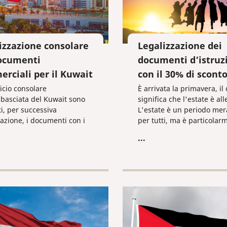
izzazione consolare
Legalizzazione dei
ocumenti
documenti d’istruz
rciali per il Kuwait
con il 30% di scont
ficio consolare
È arrivata la primavera, il
basciata del Kuwait sono
significa che l'estate è all
ti, per successiva
L'estate è un periodo mer
zazione, i documenti con i
per tutti, ma è particolar
l Ministero della Giustizia e
importante per gli alunni 
...
stero degli Affari Esteri
studenti. Superare gli esa
ederazione Russa.
Ricevere diplomi e diplomi
laurea. Insomma, conclude
percorso di studi!