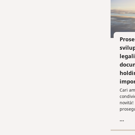
Prose
svilu
legal
docum
holdi
impor
Cari am
condivi
novità!
prosegu
svilupp
...
legaliz
una del
importa