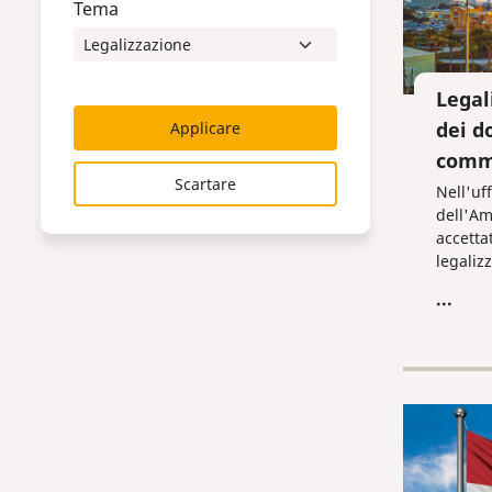
Tema
Legal
dei d
Applicare
comme
Scartare
Nell'uf
dell'Am
accetta
legaliz
visti de
...
del Mini
della F