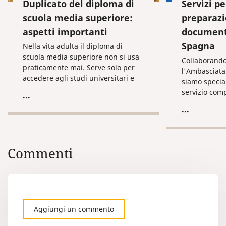
Duplicato del diploma di
Servizi pe
scuola media superiore:
preparazi
aspetti importanti
documenti
Spagna
Nella vita adulta il diploma di
scuola media superiore non si usa
Collaborando
praticamente mai. Serve solo per
l'Ambasciata
accedere agli studi universitari e
siamo special
raramente per essere assunti al
servizio comp
...
lavoro. Per il resto del tempo resta
richiesta e a
...
riposto in un angolo e non serve a
qualsiasi do
nessuno. Ovvio che una volta
successivo ut
passati 5-10-20 anni il documento
spagnolo.
si possa essere perso: magari
Commenti
durante un trasloco, oppure ci si è
dimenticati di ritirarlo dall’istituto
(il caso più frequente), si è
bruciato, è stato rubato, etc.
Aggiungi un commento