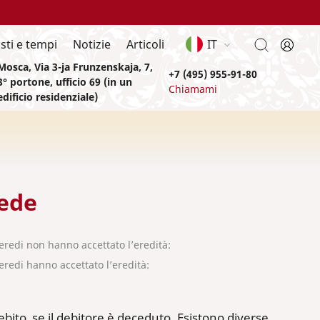
sti e tempi
Notizie
Articoli
IT
Mosca, Via 3-ja Frunzenskaja, 7,
+7 (495) 955-91-80
3° portone, ufficio 69 (in un
Chiamami
edificio residenziale)
rede
 eredi non hanno accettato l’eredità:
gli eredi hanno accettato l’eredità:
bito, se il debitore è deceduto. Esistono diverse