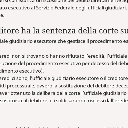
ersi con istanza di riscossione del debito direttamente agl
o esecutivo al Servizio Federale degli ufficiali giudiziari
le.
ditore ha la sentenza della corte s
ciale giudiziario esecutore che gestisce il procedimento ese
 eredi non si trovano o hanno rifiutato l’eredità, l’ufficial
rruzione del procedimento esecutivo per decesso del deb
dimento esecutivo).
 eredi ci sono, l’ufficiale giudiziario esecutore o il credi
ritti processuale, ovvero la sostituzione del debitore dece
ver ottenuto la delibera della corte l’ufficiale giudiziari
, sostituisce il debitore, e i soldi saranno riscossi dall’erede