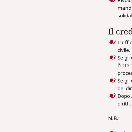
Rivolg
mandat
solida
Il cre
L’uffi
civile.
Se gli
l’inte
proce
Se gli
dei di
Dopo a
diritti
N.B.: