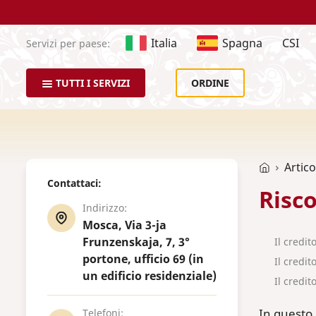
Italia
Spagna
CSI
Servizi per paese:
TUTTI I SERVIZI
ORDINE
Artico
Contattaci:
Risco
Indirizzo:
Mosca, Via 3-ja
Frunzenskaja, 7, 3°
Il credit
portone, ufficio 69 (in
Il credi
un edificio residenziale)
Il credit
In questo 
Telefoni: