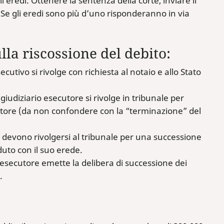
i eredi. Ottenere la sentenza della corte, inviare il
. Se gli eredi sono più d’uno risponderanno in via
ulla riscossione del debito:
cutivo si rivolge con richiesta al notaio e allo Stato
e giudiziario esecutore si rivolge in tribunale per
itore (da non confondere con la “terminazione” del
tore devono rivolgersi al tribunale per una successione
duto con il suo erede.
o esecutore emette la delibera di successione dei
.