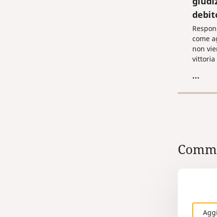
giudi
debit
Respons
come a
non vie
vittori
dell'ope
...
di paga
strumen
respons
dell'ar
Penale.
corrett
esecuti
Comme
intrapr
una sen
effetti
Agg