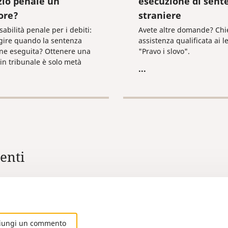
zio penale un
esecuzione di sent
ore?
straniere
abilità penale per i debiti:
Avete altre domande? Chi
gire quando la sentenza
assistenza qualificata ai le
ne eseguita? Ottenere una
"Pravo i slovo".
a in tribunale è solo metà
...
ra. Se il debitore si rifiuta
re, la legge russa prevede
ti severi, inclusa la
abilità penale ai sensi
ticolo 177 del Codice
 Scoprite come gestire
amente il procedimento
vo e quali passi
nti
endere per trasformare
tenza cartacea in un
vo recupero del credito.
iungi un commento