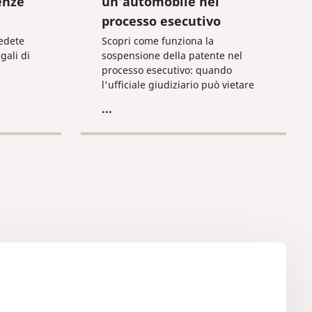
enze
un’automobile nel
processo esecutivo
edete
Scopri come funziona la
gali di
sospensione della patente nel
processo esecutivo: quando
l'ufficiale giudiziario può vietare
la guida e quali sono i casi
...
specifici previsti dalla legge per
sollecitare il pagamento dei debiti.