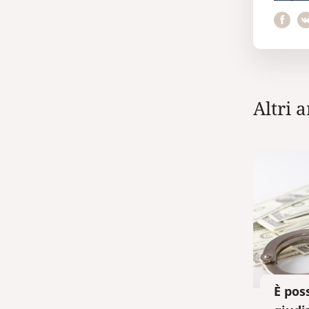
Altri a
È pos