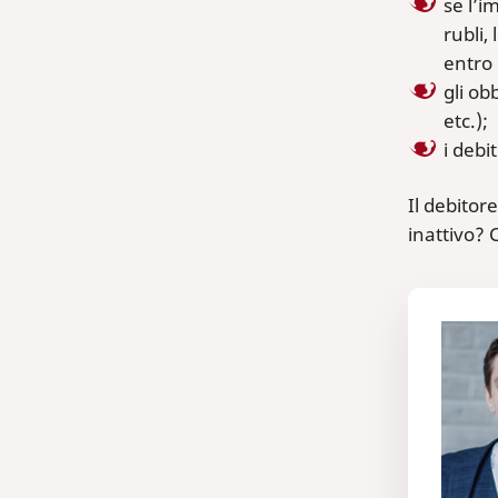
se l’i
rubli,
entro 
gli ob
etc.);
i debi
Il debitor
inattivo? 