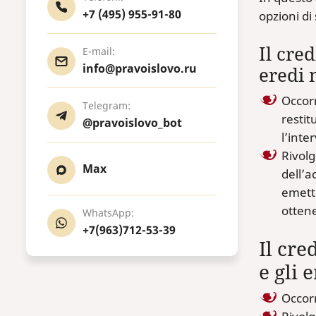
+7 (495) 955-91-80
opzioni di 
Il cre
E-mail:
info@pravoislovo.ru
eredi 
Occorr
Telegram:
restit
@pravoislovo_bot
l’inte
Rivolg
Max
dell’a
emette
ottene
WhatsApp:
+7(963)712-53-39
Il cre
e gli
Occorr