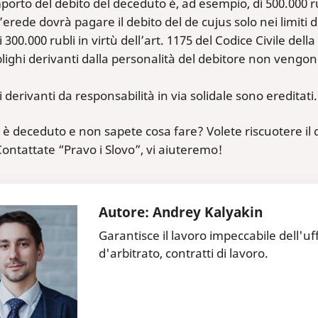
mporto del debito del deceduto è, ad esempio, di 500.000 r
 l’erede dovrà pagare il debito del de cujus solo nei limiti 
i 300.000 rubli in virtù dell’art. 1175 del Codice Civile de
blighi derivanti dalla personalità del debitore non vengo
ti derivanti da responsabilità in via solidale sono ereditati.
e è deceduto e non sapete cosa fare? Volete riscuotere il d
Contattate “Pravo i Slovo”, vi aiuteremo!
Autore: Andrey Kalyakin
Garantisce il lavoro impeccabile dell'uff
d'arbitrato, contratti di lavoro.