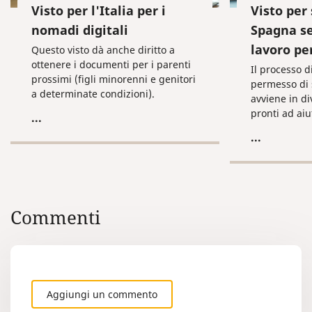
Visto per l'Italia per i
Visto per
nomadi digitali
Spagna se
lavoro pe
Questo visto dà anche diritto a
ottenere i documenti per i parenti
Il processo d
prossimi (figli minorenni e genitori
permesso di 
a determinate condizioni).
avviene in di
pronti ad aiu
...
esse o ad ass
...
come prepara
documenti ne
visto. Scrive
subito!
Commenti
Aggiungi un commento