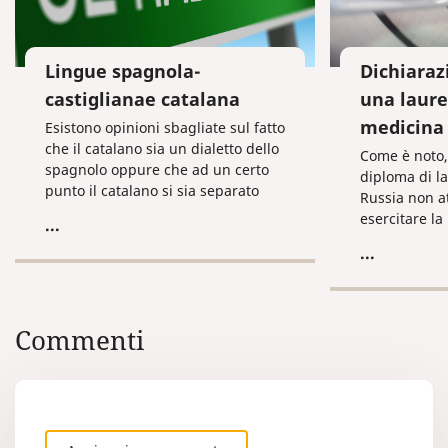
Lingue spagnola-
Dichiaraz
castiglianae catalana
una laure
medicina
Esistono opinioni sbagliate sul fatto
che il catalano sia un dialetto dello
Come è noto,
spagnolo oppure che ad un certo
diploma di l
punto il catalano si sia separato
Russia non att
dallo spagnolo e che si sia poi
esercitare la
...
modificato nel corso del tempo. La
medio. Dopo 
...
lingua catalana, in realtà, si è
un’università
formata autonomamente,
il titolo di m
indipendentemente dallo
specializzaz
spagnolo. Oggigiorno questa
generale”. S
Commenti
lingua è parlata in Spagna
occorre svolge
(Catalogna, Valencia), nel sud della
l’internato n
Francia, nelle Andorre, in Italia
medica presc
(Sardegna, nella sua variante
algherese) e nelle Baleari.