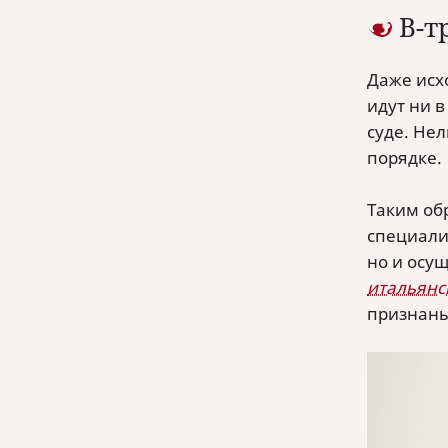
В-т
Даже исхо
идут ни 
суде. Не
порядке.
Таким об
специали
но и осу
итальянс
признаны