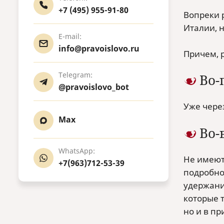
+7 (495) 955-91-80
Вопреки 
Италии, н
E-mail:
info@pravoislovo.ru
Причем, 
Telegram:
Во-
@pravoislovo_bot
Уже через
Max
Во-
WhatsApp:
Не имеют
+7(963)712-53-39
подробно
удержани
которые 
но и в пр