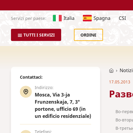
Italia
Spagna
CSI
Servizi per paese:
TUTTI I SERVIZI
ORDINE
Notiz
Contattaci:
17.05.2013
Indirizzo:
Разв
Mosca, Via 3-ja
Frunzenskaja, 7, 3°
portone, ufficio 69 (in
Во-перв
un edificio residenziale)
Во-втор
В-треть
Telefoni: