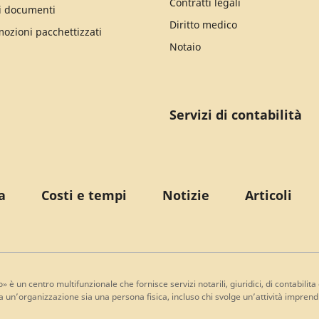
Contratti legali
i documenti
Diritto medico
mozioni pacchettizzati
Notaio
Servizi di contabilità
a
Costi e tempi
Notizie
Articoli
o» è un centro multifunzionale che fornisce servizi notarili, giuridici, di contabi
a un’organizzazione sia una persona fisica, incluso chi svolge un’attività imprendi