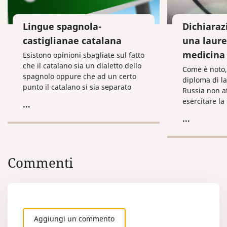
Lingue spagnola-
Dichiaraz
castiglianae catalana
una laure
medicina
Esistono opinioni sbagliate sul fatto
che il catalano sia un dialetto dello
Come è noto,
spagnolo oppure che ad un certo
diploma di l
punto il catalano si sia separato
Russia non att
dallo spagnolo e che si sia poi
esercitare la
...
modificato nel corso del tempo. La
medio. Dopo 
...
lingua catalana, in realtà, si è
un’università
formata autonomamente,
il titolo di m
indipendentemente dallo
specializzaz
spagnolo. Oggigiorno questa
generale”. S
Commenti
lingua è parlata in Spagna
occorre svolge
(Catalogna, Valencia), nel sud della
l’internato n
Francia, nelle Andorre, in Italia
medica presc
(Sardegna, nella sua variante
algherese) e nelle Baleari.
Aggiungi un commento