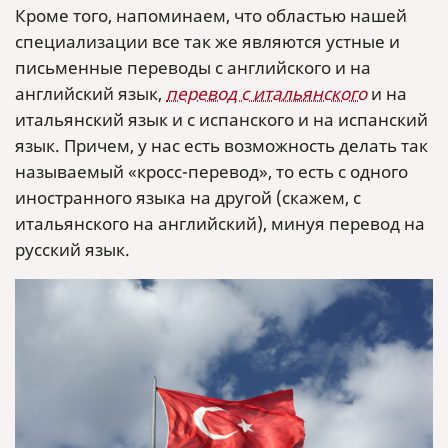
Кроме того, напоминаем, что областью нашей
специализации все так же являются устные и
письменные переводы с английского и на
английский язык,
перевод с итальянского
и на
итальянский язык и с испанского и на испанский
язык. Причем, у нас есть возможность делать так
называемый «кросс-перевод», то есть с одного
иностранного языка на другой (скажем, с
итальянского на английский), минуя перевод на
русский язык.