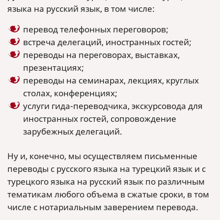
языка на русский язык, в том числе:
перевод телефонных переговоров;
встреча делегаций, иностранных гостей;
переводы на переговорах, выставках,
презентациях;
переводы на семинарах, лекциях, круглых
столах, конференциях;
услуги гида-переводчика, экскурсовода для
иностранных гостей, сопровождение
зарубежных делегаций.
Ну и, конечно, мы осуществляем письменные
переводы с русского языка на турецкий язык и с
турецкого языка на русский язык по различным
тематикам любого объема в сжатые сроки, в том
числе с нотариальным заверением перевода.