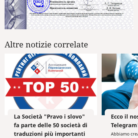
Altre notizie correlate
La Società "Pravo i slovo"
Ecco il n
fa parte delle 50 società di
Telegram
traduzioni più importanti
Abbiamo crea