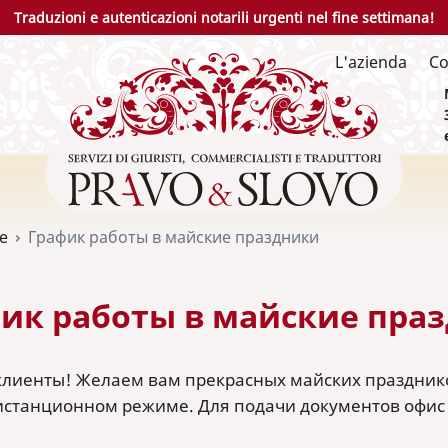
Traduzioni e autenticazioni notarili urgenti nel fine settimana!
L'azienda
Co
ie
График работы в майские праздники
ик работы в майские пра
лиенты! Желаем вам прекрасных майских праздников! 
истанционном режиме. Для подачи документов офис бу