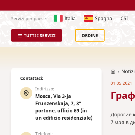
Italia
Spagna
CSI
Servizi per paese:
TUTTI I SERVIZI
ORDINE
Notiz
Contattaci:
01.05.2021
Indirizzo:
Граф
Mosca, Via 3-ja
Frunzenskaja, 7, 3°
portone, ufficio 69 (in
Дорогие к
un edificio residenziale)
7 мая в д
Telefoni: