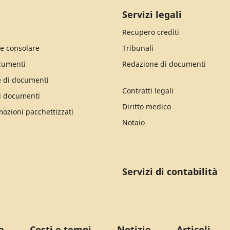
Servizi legali
Recupero crediti
e consolare
Tribunali
cumenti
Redazione di documenti
e di documenti
Contratti legali
i documenti
Diritto medico
mozioni pacchettizzati
Notaio
Servizi di contabilità
a
Costi e tempi
Notizie
Articoli