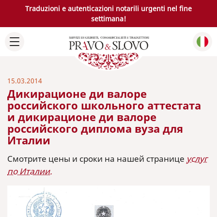
Traduzioni e autenticazioni notarili urgenti nel fine
settimana!
15.03.2014
Дикирационе ди валоре
российского школьного аттестата
и дикирационе ди валоре
российского диплома вуза для
Италии
Смотрите цены и сроки на нашей странице
услуг
по Италии.