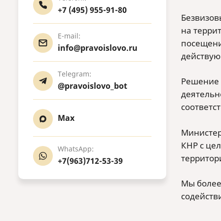
+7 (495) 955-91-80
Безвизовы
на террит
E-mail:
посещени
info@pravoislovo.ru
действую
Telegram:
Решение 
@pravoislovo_bot
деятельн
соответс
Max
Министер
КНР с це
WhatsApp:
территор
+7(963)712-53-39
Мы более
содейств