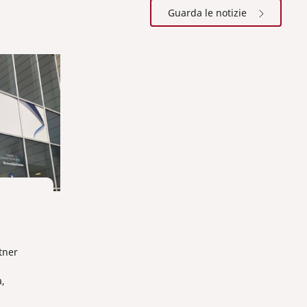
Guarda le notizie
tner
,