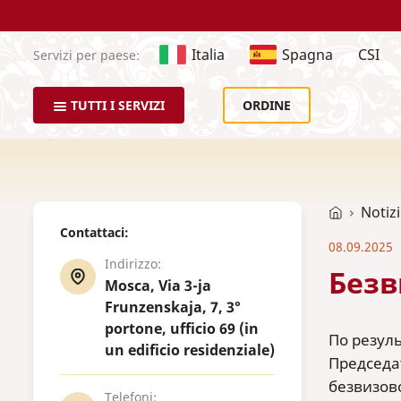
Italia
Spagna
CSI
Servizi per paese:
TUTTI I SERVIZI
ORDINE
Notiz
Contattaci:
08.09.2025
Indirizzo:
Безв
Mosca, Via 3-ja
Frunzenskaja, 7, 3°
portone, ufficio 69 (in
По резул
un edificio residenziale)
Председа
безвизов
Telefoni: