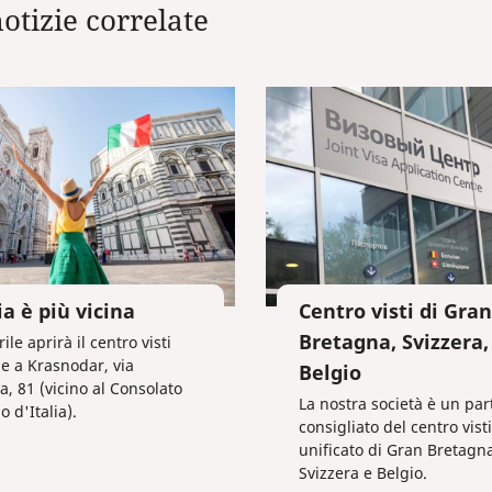
notizie correlate
ia è più vicina
Centro visti di Gran
Bretagna, Svizzera,
rile aprirà il centro visti
e a Krasnodar, via
Belgio
a, 81 (vicino al Consolato
La nostra società è un par
 d'Italia).
consigliato del centro visti
unificato di Gran Bretagna
Svizzera e Belgio.