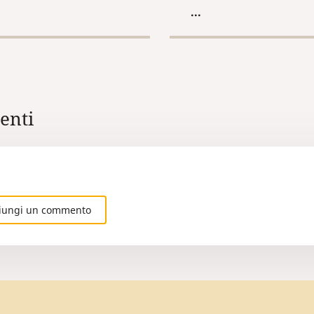
...
nti
iungi un commento