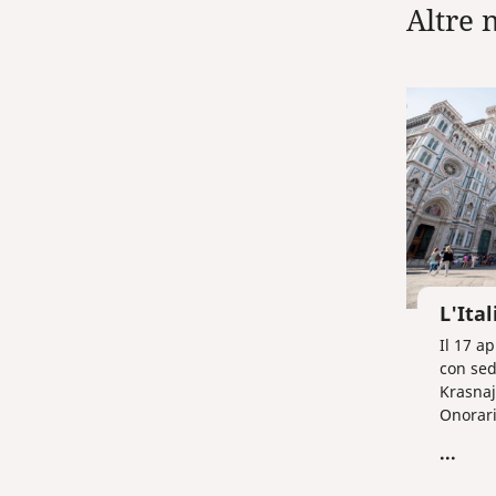
Altre 
L'Ital
Il 17 ap
con sed
Krasnaj
Onorario
...