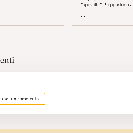
one, compilato con dati
“apostille”. È opportuno a
ingua nazionale del Paese.
timbro apostille sui docu
...
prima ancora dell’uscita d
Federazione Russa, in mod
da non essere in seguito c
a inviare i documenti nella
dove questi possono esse
apostillati.
nti
iungi un commento