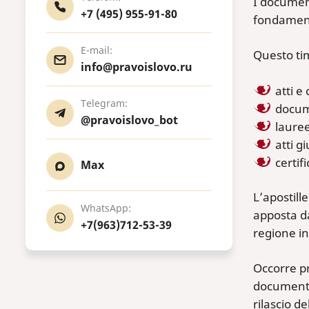
I document
+7 (495) 955-91-80
fondamenta
E-mail:
Questo tim
info@pravoislovo.ru
atti e 
Telegram:
docume
@pravoislovo_bot
lauree
atti gi
certif
Max
L’apostille
WhatsApp:
apposta da
+7(963)712-53-39
regione in 
Occorre pr
documenti 
rilascio d