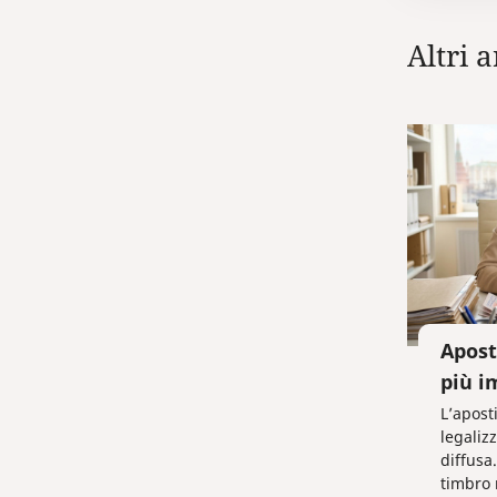
Altri a
Apost
più i
L’aposti
legaliz
diffusa
timbro 