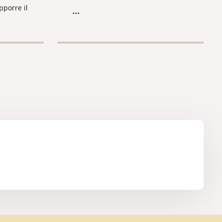
timbro apostille sui documenti
pporre il
...
prima ancora dell’uscita dalla
menti
Federazione Russa, in modo tale
alla
da non essere in seguito costretti
o tale
a inviare i documenti nella città
ostretti
dove ottenere tale apostille.
 città
re