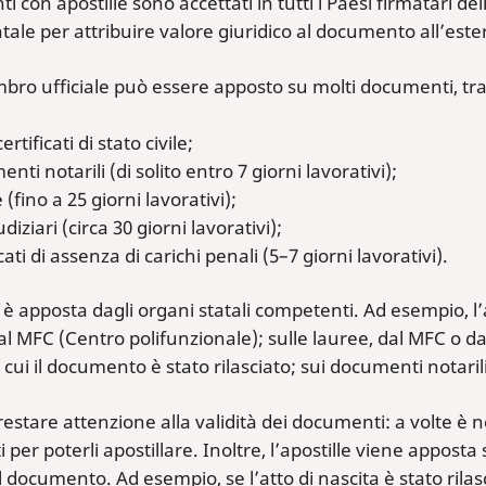
i con apostille sono accettati in tutti i Paesi firmatari d
le per attribuire valore giuridico al documento all’este
bro ufficiale può essere apposto su molti documenti, tra
certificati di stato civile;
nti notarili (di solito entro 7 giorni lavorativi);
 (fino a 25 giorni lavorativi);
udiziari (circa 30 giorni lavorativi);
icati di assenza di carichi penali (5–7 giorni lavorativi).
 è apposta dagli organi statali competenti. Ad esempio, l’apos
l MFC (Centro polifunzionale); sulle lauree, dal MFC o da
cui il documento è stato rilasciato; sui documenti notarili e
estare attenzione alla validità dei documenti: a volte è n
per poterli apostillare. Inoltre, l’apostille viene apposta s
el documento. Ad esempio, se l’atto di nascita è stato rila