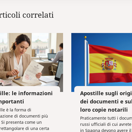
rticoli correlati
ille: le informazioni
Apostille sugli orig
mportanti
dei documenti e su
loro copie notarili
lle è la forma di
zazione di documenti più
Praticamente tutti i docu
. Si presenta come un
russi ufficiali di cui avret
rettangolare di una certa
in Spagna devono avere il