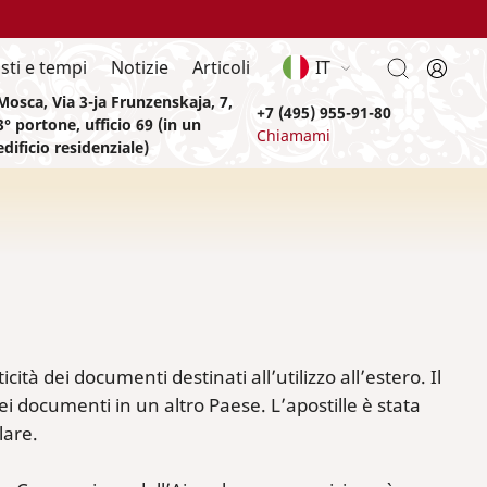
sti e tempi
Notizie
Articoli
IT
Mosca, Via 3-ja Frunzenskaja, 7,
+7 (495) 955-91-80
3° portone, ufficio 69 (in un
Chiamami
edificio residenziale)
tà dei documenti destinati all’utilizzo all’estero. Il
i documenti in un altro Paese. L’apostille è stata
lare.