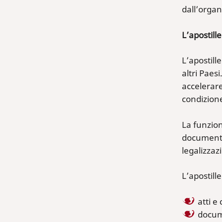
dall’orga
L’apostill
L’apostille
altri Paes
accelerare
condizione
La funzione
documento 
legalizzaz
L’apostill
atti e 
docume