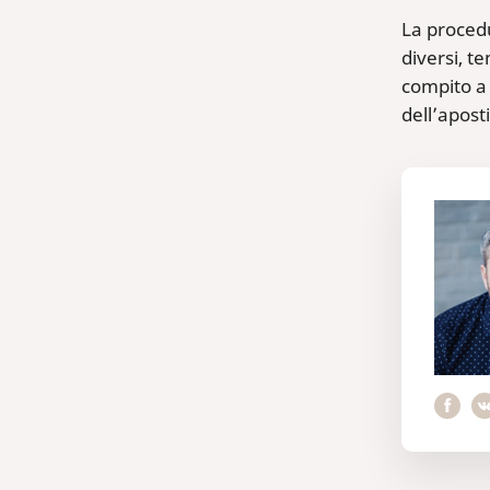
La procedu
diversi, te
compito a 
dell’apost