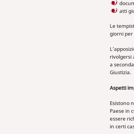
docume
atti g
Le tempist
giorni per 
L’apposizi
rivolgersi
a seconda 
Giustizia.
Aspetti im
Esistono n
Paese in cu
essere ric
in certi c