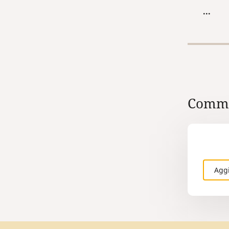
dimensi
...
nella l
Comme
Agg