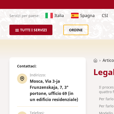
Italia
Spagna
CSI
Servizi per paese:
TUTTI I SERVIZI
ORDINE
Artico
Contattaci:
Lega
Indirizzo:
Mosca, Via 3-ja
Frunzenskaja, 7, 3°
Il proces
quattro f
portone, ufficio 69 (in
Per farl
un edificio residenziale)
Per farl
Telefoni:
Modello 