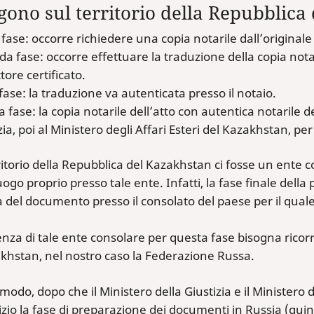
lgono sul territorio della Repubblica
fase: occorre richiedere una copia notarile dall’original
a fase: occorre effettuare la traduzione della copia notari
tore certificato.
fase: la traduzione va autenticata presso il notaio.
 fase: la copia notarile dell’atto con autentica notarile 
zia, poi al Ministero degli Affari Esteri del Kazakhstan, per 
ritorio della Repubblica del Kazakhstan ci fosse un ente co
ogo proprio presso tale ente. Infatti, la fase finale dell
a del documento presso il consolato del paese per il qual
nza di tale ente consolare per questa fase bisogna rico
akhstan, nel nostro caso la Federazione Russa.
modo, dopo che il Ministero della Giustizia e il Ministero
inizio la fase di preparazione dei documenti in Russia (qui