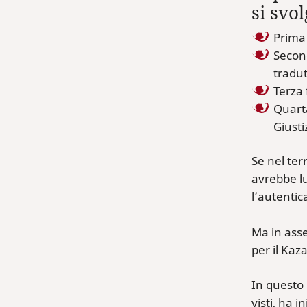
si svo
Prima 
Second
tradut
Terza 
Quarta
Giusti
Se nel ter
avrebbe lu
l’autentic
Ma in asse
per il Kaz
In questo 
visti, ha 