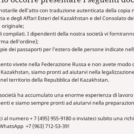
notarile dell’atto con traduzione autenticata della copia no
zia e degli Affari Esteri del Kazakhstan e del Consolato 
n originale;
 compilati. I dipendenti della nostra società vi forniranno
ma dell’ordine);
pie dei passaporti per l’estero delle persone indicate nell
nto vivete nella Federazione Russa e non avete modo di r
Kazakhstan, siamo pronti ad aiutarvi nella legalizzazione
 nel territorio della Repubblica del Kazakhstan.
società ha accumulato una enorme esperienza di lavoro ne
enti e siamo sempre pronti ad aiutarvi nella preparazio
 al numero + 7 (495) 955-9180 o inviateci subito una rich
WhatsApp +7 (963) 712-53-39!