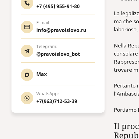
+7 (495) 955-91-80
La legaliz
ma che son
E-mail:
laborioso,
info@pravoislovo.ru
Nella Repu
Telegram:
consolare 
@pravoislovo_bot
Rappresen
trovare ma
Max
Pertanto i
l’Ambasci
WhatsApp:
+7(963)712-53-39
Portiamo l
Il pro
Repubb