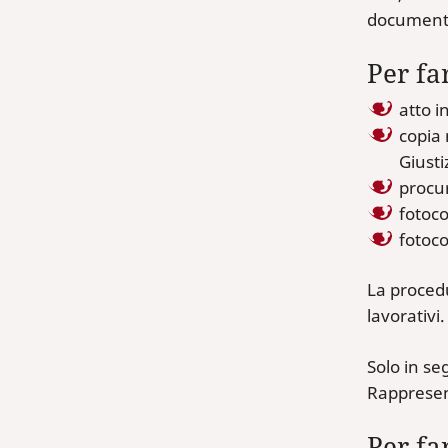
documenti 
Per fa
atto i
copia 
Giusti
procur
fotoco
fotoco
La procedu
lavorativi.
Solo in se
Rappresen
Per fa