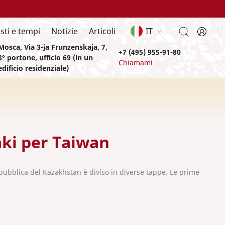
sti e tempi
Notizie
Articoli
IT
Mosca, Via 3-ja Frunzenskaja, 7,
+7 (495) 955-91-80
3° portone, ufficio 69 (in un
Chiamami
edificio residenziale)
aki per Taiwan
 Repubblica del Kazakhstan è diviso in diverse tappe. Le prime