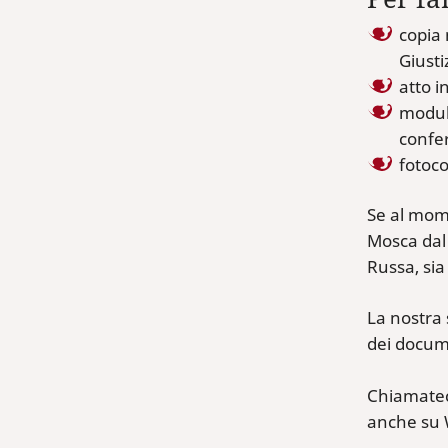
copia 
Giusti
atto i
moduli
confer
fotoco
Se al mome
Mosca dal 
Russa, sia
La nostra 
dei docum
Chiamateci
anche su 