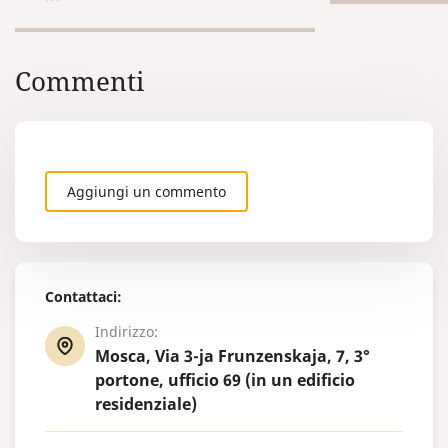
richiede una 
ripropone n
stessa tradu
Commenti
la traduzione 
consensi per 
certificati su
altri documen
precedenteme
necessitano 
Aggiungi un commento
periodicamen
determinati 
Contattaci:
Indirizzo:
Mosca, Via 3-ja Frunzenskaja, 7, 3°
portone, ufficio 69 (in un edificio
residenziale)