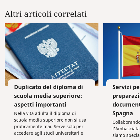
Altri articoli correlati
Duplicato del diploma di
Servizi pe
scuola media superiore:
preparazi
aspetti importanti
documenti
Spagna
Nella vita adulta il diploma di
scuola media superiore non si usa
Collaborando
praticamente mai. Serve solo per
l'Ambasciata
accedere agli studi universitari e
siamo special
raramente per essere assunti al