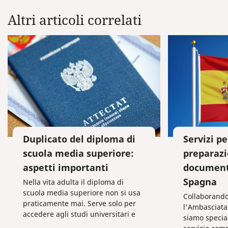
Altri articoli correlati
Duplicato del diploma di
Servizi pe
scuola media superiore:
preparazi
aspetti importanti
documenti
Spagna
Nella vita adulta il diploma di
scuola media superiore non si usa
Collaborando
praticamente mai. Serve solo per
l'Ambasciata
accedere agli studi universitari e
siamo special
raramente per essere assunti al