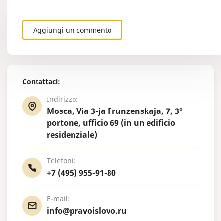
altri documen
precedenteme
necessitano 
Aggiungi un commento
periodicamen
determinati 
Contattaci:
Indirizzo:
Mosca, Via 3-ja Frunzenskaja, 7, 3°
portone, ufficio 69 (in un edificio
residenziale)
Telefoni:
+7 (495) 955-91-80
E-mail:
info@pravoislovo.ru