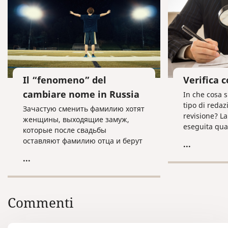
Il “fenomeno” del
Verifica c
cambiare nome in Russia
In che cosa s
tipo di redaz
Зачастую сменить фамилию хотят
revisione? La
женщины, выходящие замуж,
eseguita quan
которые после свадьбы
redattore mod
оставляют фамилию отца и берут
...
specifici, co
фамилию мужа.
...
propri, le dat
richiede una 
ripropone n
stessa tradu
Commenti
la traduzione 
consensi per 
certificati su